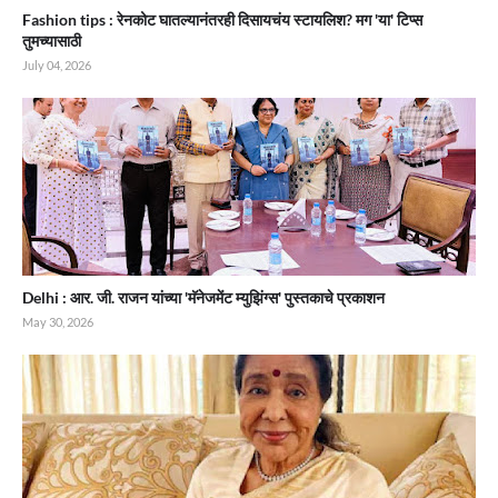
Fashion tips : रेनकोट घातल्यानंतरही दिसायचंय स्टायलिश? मग 'या' टिप्स
तुमच्यासाठी
July 04, 2026
Delhi : आर. जी. राजन यांच्या 'मॅनेजमेंट म्युझिंग्स' पुस्तकाचे प्रकाशन
May 30, 2026