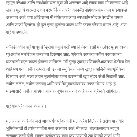
म्हणून प्रेक्षक आणि स्पर्धकांमधला दुवा जो असणार आहे त्याच काम मी करणार आहे.
लहान मुलांचे अत्यंत उत्तम परफॉर्मेन्सस प्रेक्षकांपर्यंत पोहोचवण्याचं काम माझ्याकडे
असणार आहे. ज्या ऑडिशन्स मी बघितल्या त्यात स्पर्धकांमध्ये एक वेगळीच चमक
आणि ऊर्जा दिसतेय. ही मुलं इतर मुलांना फक्त आणि फक्त प्रेरणा देणार आहे, असं
श्रेया म्हणाली.
कॉमेडी क्वीन श्रेया बुगडे ‘ड्रामा ज्युनियर्स’ च्या निम्मिताने झी मराठीवर पुन्हा एकदा
प्रेक्षकांचं मनोरंजन करताना दिसणार आहे. श्रेयाने आपल्या नवीन प्रवासाच्या
वाटचाली बद्दल व्यक्त होताना सांगितले, “मी पुन्हा एकदा रसिकप्रेक्षकांच्या भेटीला येत
आहे पण एका नवीन रूपात. मी ‘ड्रामा ज्युनियर्स’ मध्ये सूत्रसंचालिकेच्या भूमिकेत
दिसणार आहे. मला लहान मुलांसोबत काम करण्याची खूप सुंदर संधी मिळाली आहे.
नवीन टॅलेंट, नवीन उत्साह आणि सर्व चिमुकल्यांबरोबर मज्जा येणार आहे. हे
माझ्यासाठी नवीन आव्हान आणि अनुभव असणार आहे, असं श्रेयाने सांगितलं.
श्रेयाचं प्रेक्षकांना आवाहन
मला आशा आहे की जसं आतापर्यंत प्रेक्षकांनी मला प्रेम दिले आहे तसेच या नवीन
भूमिकेसाठी ही त्यांचा पाठिंबा मला असणार आहे. मी स्वतः बालकलाकार म्हणून
सुरुवात केली होती. लहान मुलांबरोबर काम करण्यासाठी एक वेगळी ऊर्जा आणि