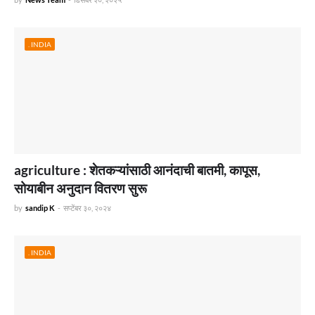
. INDIA
agriculture : शेतकऱ्यांसाठी आनंदाची बातमी, कापूस,
सोयाबीन अनुदान वितरण सुरू
by
sandip K
-
सप्टेंबर ३०, २०२४
. INDIA