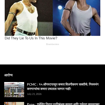
आरोग्य
PCMC : १५ ऑगस्टपासून कचरा विलगीकरण सक्तीचे; नियमभंग
करणाऱ्यांचा कचरा उचलला जाणार नाही!
July 21, 2026
Pune : गर्भलिंग निदान प्रतिबंधक कायदा आणि गर्भपात कायद्याच्या