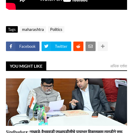
Tags
maharashtra
Politics
Facebook
Twitter
YOU MIGHT LIKE
अधिक दर्शवा
Sindhudurg :नाधवडे-वैभववाडी एमआयडीसीचे पायाभूत विकासकाम तातडीने सुरू