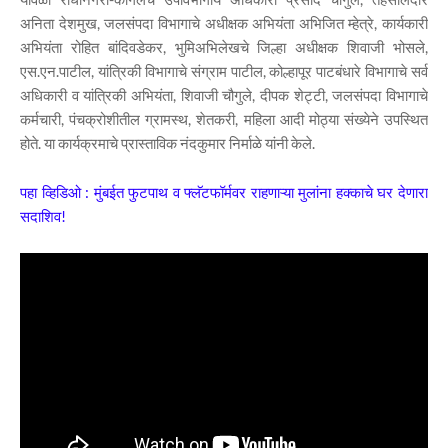
अनिता देशमुख, जलसंपदा विभागाचे अधीक्षक अभियंता अभिजित म्हेत्रे, कार्यकारी
अभियंता रोहित बांदिवडेकर, भुमिअभिलेखचे जिल्हा अधीक्षक शिवाजी भोसले,
एस.एन.पाटील, यांत्रिकी विभागाचे संग्राम पाटील, कोल्हापूर पाटबंधारे विभागाचे सर्व
अधिकारी व यांत्रिकी अभियंता, शिवाजी चौगुले, दीपक शेट्टी, जलसंपदा विभागाचे
कर्मचारी, पंचक्रोशीतील ग्रामस्थ, शेतकरी, महिला आदी मोठ्या संख्येने उपस्थित
होते. या कार्यक्रमाचे प्रास्ताविक नंदकुमार निर्माळे यांनी केले.
पहा व्हिडिओ : मुंबईत फुटपाथ व फ्लॅटफॉर्मवर राहणाऱ्या मुलांना हक्काचे घर देणारा
सदाशिव!