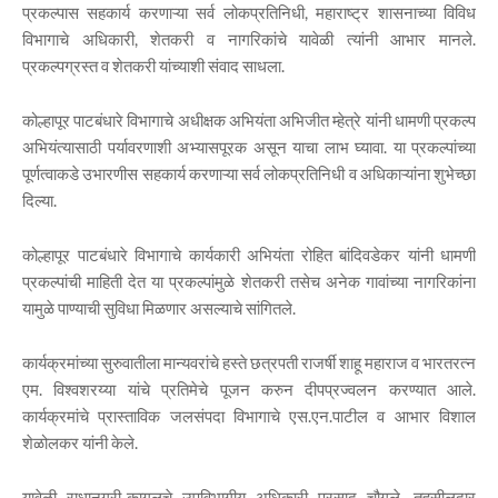
प्रकल्पास सहकार्य करणाऱ्या सर्व लोकप्रतिनिधी, महाराष्ट्र शासनाच्या विविध
विभागाचे अधिकारी, शेतकरी व नागरिकांचे यावेळी त्यांनी आभार मानले.
प्रकल्पग्रस्त व शेतकरी यांच्याशी संवाद साधला.
कोल्हापूर पाटबंधारे विभागाचे अधीक्षक अभियंता अभिजीत म्हेत्रे यांनी धामणी प्रकल्प
अभियंत्यासाठी पर्यावरणाशी अभ्यासपूरक असून याचा लाभ घ्यावा. या प्रकल्पांच्या
पूर्णत्वाकडे उभारणीस सहकार्य करणाऱ्या सर्व लोकप्रतिनिधी व अधिकाऱ्यांना शुभेच्छा
दिल्या.
कोल्हापूर पाटबंधारे विभागाचे कार्यकारी अभियंता रोहित बांदिवडेकर यांनी धामणी
प्रकल्पांची माहिती देत या प्रकल्पांमुळे शेतकरी तसेच अनेक गावांच्या नागरिकांना
यामुळे पाण्याची सुविधा मिळणार असल्याचे सांगितले.
कार्यक्रमांच्या सुरुवातीला मान्यवरांचे हस्ते छत्रपती राजर्षी शाहू महाराज व भारतरत्न
एम. विश्वशरय्या यांचे प्रतिमेचे पूजन करुन दीपप्रज्वलन करण्यात आले.
कार्यक्रमांचे प्रास्ताविक जलसंपदा विभागाचे एस.एन.पाटील व आभार विशाल
शेळोलकर यांनी केले.
यावेळी राधानगरी-कागलचे उपविभागीय अधिकारी प्रसाद चौगुले, तहसीलदार