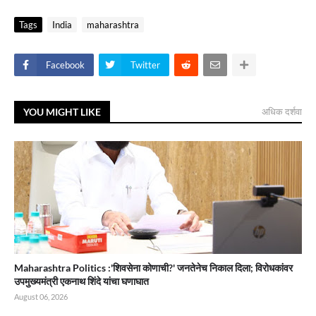
Tags
India
maharashtra
Facebook
Twitter
YOU MIGHT LIKE
अधिक दर्शवा
Maharashtra Politics :'शिवसेना कोणाची?' जनतेनेच निकाल दिला; विरोधकांवर
उपमुख्यमंत्री एकनाथ शिंदे यांचा घणाघात
August 06, 2026