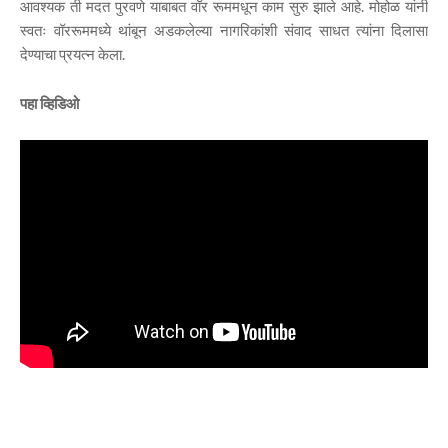
आवश्यक ती मदत पुरवणे याबाबत वॉर रूममधून काम सुरु झाले आहे. मोहोळ यांनी
स्वतः वॉररूममध्ये थांबून अडकलेल्या नागरिकांशी संवाद साधत त्यांना दिलासा
देण्याचा प्रयत्न केला.
पहा व्हिडिओ