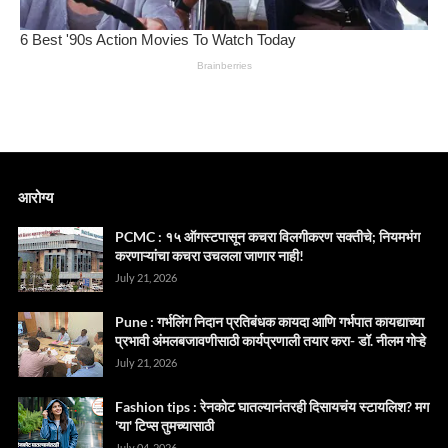
आरोग्य
PCMC : १५ ऑगस्टपासून कचरा विलगीकरण सक्तीचे; नियमभंग
करणाऱ्यांचा कचरा उचलला जाणार नाही!
July 21, 2026
Pune : गर्भलिंग निदान प्रतिबंधक कायदा आणि गर्भपात कायद्याच्या
प्रभावी अंमलबजावणीसाठी कार्यप्रणाली तयार करा- डॉ. नीलम गोऱ्हे
July 21, 2026
Fashion tips : रेनकोट घातल्यानंतरही दिसायचंय स्टायलिश? मग
'या' टिप्स तुमच्यासाठी
July 04, 2026