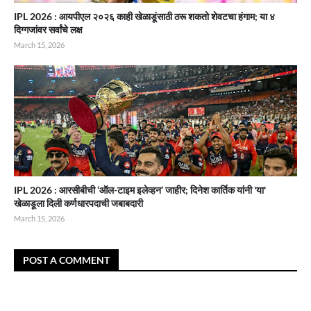
IPL 2026 : आयपीएल २०२६ काही खेळाडूंसाठी ठरू शकतो शेवटचा हंगाम; या ४
दिग्गजांवर सर्वांचे लक्ष
March 15, 2026
IPL 2026 : आरसीबीची ‘ऑल-टाइम इलेव्हन’ जाहीर; दिनेश कार्तिक यांनी 'या'
खेळाडूला दिली कर्णधारपदाची जबाबदारी
March 15, 2026
POST A COMMENT